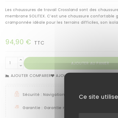
Les chaussures de travail Crossland sont des chaussure
membrane SOLITEX. C’est une chaussure confortable grâc
cramponnée idéale pour les terrains difficiles, son isola
94,90 €
TTC
AJOUTER AU PANIER
AJOUTER COMPARER
AJOUTER SOUHAITS
Sécurité : Navigation et paiement sécurisé par
Ce site utili
Garantie : Garantie nationale